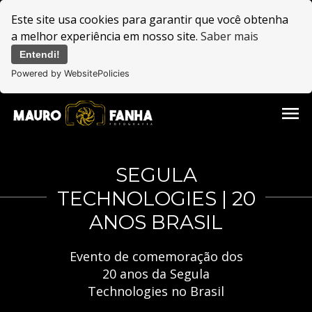
Este site usa cookies para garantir que você obtenha
a melhor experiência em nosso site.
Saber mais
Entendi!
Powered by WebsitePolicies
menu
SEGULA
TECHNOLOGIES | 20
ANOS BRASIL
Evento de comemoração dos
20 anos da Segula
Technologies no Brasil