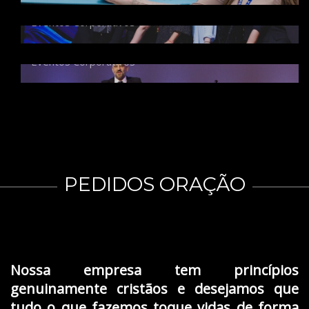
37º CONGRESSO BRASILEIRO DE
Eventos Corporativos
MEDICINA DO EXERCÍCIO E DO ESPORTE.
Eventos Corporativos
PEDIDOS ORAÇÃO
Nossa empresa tem princípios
genuinamente cristãos e desejamos que
tudo o que fazemos toque vidas de forma