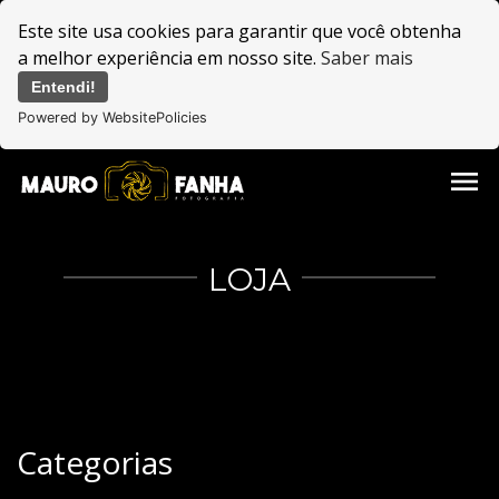
Este site usa cookies para garantir que você obtenha
a melhor experiência em nosso site.
Saber mais
Entendi!
Powered by WebsitePolicies
menu
LOJA
Categorias