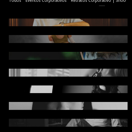
Todos
Eventos Corporativos
Retratos Corporativo | Shootin
RETRATOS CORPORATIVOS COM
PROPÓSITO
SHOOTING PARA MARCA KALUFITNESS
MEDIA DAY
OLHAR FEMININO | MULHERES
RETRATANDO MULHERES
EXPERIÊNCIA SOB MEDIDA: ESTÚDIO
FOTOGRÁFICO NA SUA EMPRESA
MANUELLA NEVES | RETRATOS
CORPORATIVOS
EUGENIO MUSSAK | RETRATOS
CORPORATIVOS
IRONMIND ASSESSORIA ESPORTIVA |
CORPORATIVO EMPRESARIAL