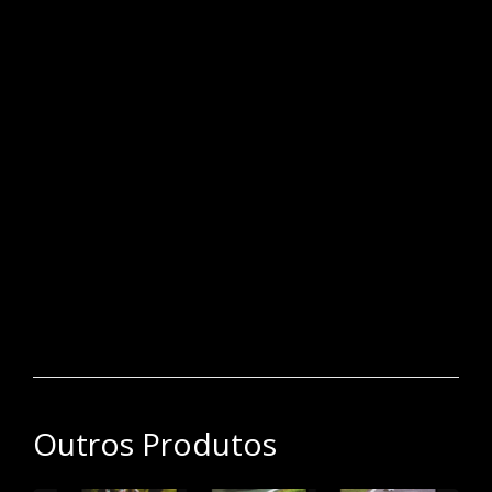
IX - Repórter Fotográfico: aquele a quem cabe registrar
fotograficamente quaisquer fatos ou assuntos de
interesse jornalístico;"
Um registro profissional é um documento oficial emitido
por uma autoridade competente que reconhece a
competência e a qualificação de um profissional em sua
área de atuação. Esse registro pode ser necessário ou
recomendado em diversas profissões para garantir que os
indivíduos que prestam serviços ou trabalham em
determinadas áreas tenham o conhecimento, a experiência
e a ética necessários para exercer sua atividade de forma
adequada e legal.
Outros Produtos