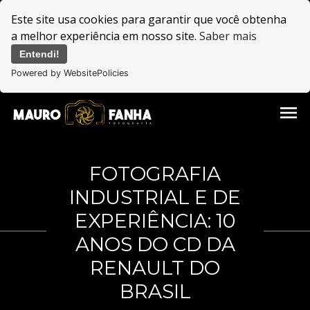
Este site usa cookies para garantir que você obtenha
a melhor experiência em nosso site.
Saber mais
Entendi!
Powered by WebsitePolicies
menu
FOTOGRAFIA
INDUSTRIAL E DE
EXPERIÊNCIA: 10
ANOS DO CD DA
RENAULT DO
BRASIL