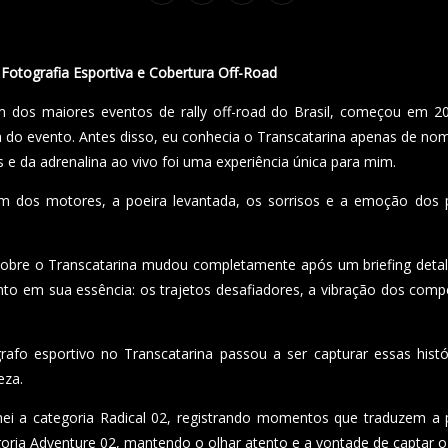
 Fotografia Esportiva e Cobertura Off-Road
m dos maiores eventos de rally off-road do Brasil, começou em 2
a do evento. Antes disso, eu conhecia o Transcatarina apenas de nom
e da adrenalina ao vivo foi uma experiência única para mim.
m dos motores, a poeira levantada, os sorrisos e a emoção dos 
obre o Transcatarina mudou completamente após um briefing detal
nto em sua essência: os trajetos desafiadores, a vibração dos comp
fo esportivo no Transcatarina passou a ser capturar essas histó
eza.
i a categoria Radical 02, registrando momentos que traduzem a pai
tegoria Adventure 02, mantendo o olhar atento e a vontade de captar 