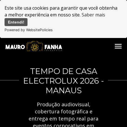
Este site usa cookies para garantir que você obtenha
a melhor experiência em nosso site.
Saber mais
Entendi!
Powered by WebsitePolicies
menu
TEMPO DE CASA
ELECTROLUX 2026 -
MANAUS
Produção audiovisual,
cobertura fotográfica e
entrega em tempo real para
eventos corporativos em