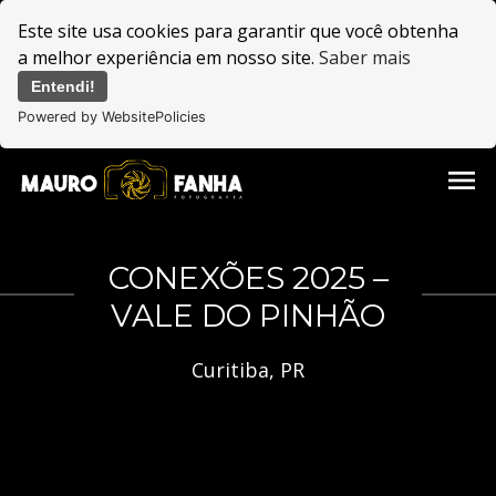
Este site usa cookies para garantir que você obtenha
a melhor experiência em nosso site.
Saber mais
Entendi!
Powered by WebsitePolicies
menu
CONEXÕES 2025 –
VALE DO PINHÃO
Curitiba, PR